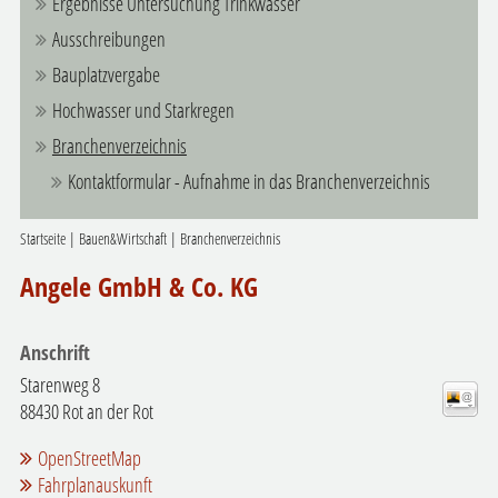
Ergebnisse Untersuchung Trinkwasser
Ausschreibungen
Bauplatzvergabe
Hochwasser und Starkregen
Branchenverzeichnis
Kontaktformular - Aufnahme in das Branchenverzeichnis
Startseite
|
Bauen&Wirtschaft
|
Branchenverzeichnis
Angele GmbH & Co. KG
Anschrift
Starenweg 8
88430
Rot an der Rot
OpenStreetMap
Fahrplanauskunft