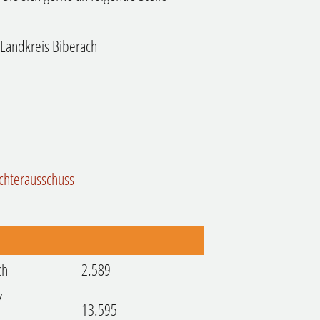
Landkreis Biberach
hterausschuss
ch
2.589
/
13.595