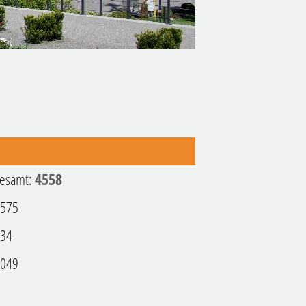
esamt:
4558
2575
934
1049