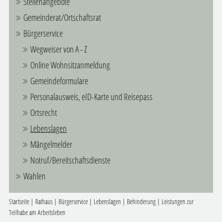
Stellenangebote
Gemeinderat/Ortschaftsrat
Bürgerservice
Wegweiser von A - Z
Online Wohnsitzanmeldung
Gemeindeformulare
Personalausweis, eID-Karte und Reisepass
Ortsrecht
Lebenslagen
Mängelmelder
Notruf/Bereitschaftsdienste
Wahlen
Startseite
|
Rathaus
|
Bürgerservice
|
Lebenslagen
|
Behinderung
|
Leistungen zur
Teilhabe am Arbeitsleben