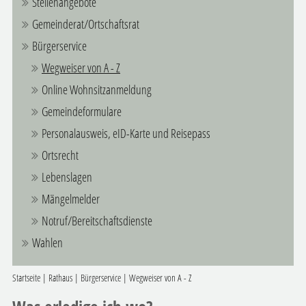
Stellenangebote
Gemeinderat/Ortschaftsrat
Bürgerservice
Wegweiser von A - Z
Online Wohnsitzanmeldung
Gemeindeformulare
Personalausweis, eID-Karte und Reisepass
Ortsrecht
Lebenslagen
Mängelmelder
Notruf/Bereitschaftsdienste
Wahlen
Startseite
|
Rathaus
|
Bürgerservice
|
Wegweiser von A - Z