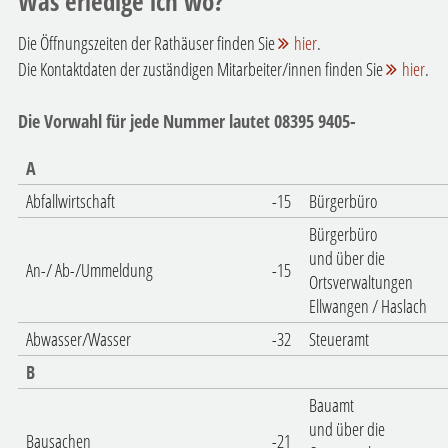
Was erledige ich wo?
Die Öffnungszeiten der Rathäuser finden Sie
hier
.
Die Kontaktdaten der zuständigen Mitarbeiter/innen finden Sie
hier
.
Die Vorwahl für jede Nummer lautet 08395 9405-
A
Abfallwirtschaft
-15
Bürgerbüro
Bürgerbüro
und über die
An-/ Ab-/Ummeldung
-15
Ortsverwaltungen
Ellwangen / Haslach
Abwasser/Wasser
-32
Steueramt
B
Bauamt
und über die
Bausachen
-21