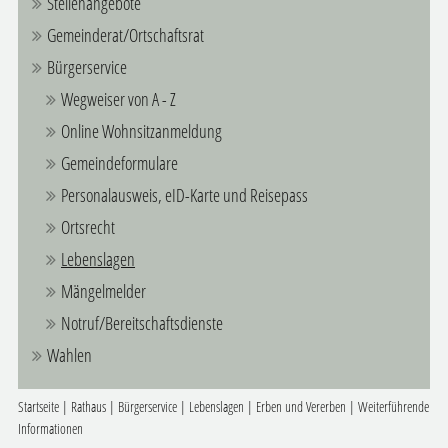
Stellenangebote
Gemeinderat/Ortschaftsrat
Bürgerservice
Wegweiser von A - Z
Online Wohnsitzanmeldung
Gemeindeformulare
Personalausweis, eID-Karte und Reisepass
Ortsrecht
Lebenslagen
Mängelmelder
Notruf/Bereitschaftsdienste
Wahlen
Startseite
|
Rathaus
|
Bürgerservice
|
Lebenslagen
|
Erben und Vererben
|
Weiterführende
Informationen