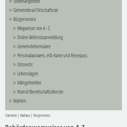
Stellenangebote
Gemeinderat/Ortschaftsrat
Bürgerservice
Wegweiser von A - Z
Online Wohnsitzanmeldung
Gemeindeformulare
Personalausweis, eID-Karte und Reisepass
Ortsrecht
Lebenslagen
Mängelmelder
Notruf/Bereitschaftsdienste
Wahlen
Startseite
|
Rathaus
|
Bürgerservice