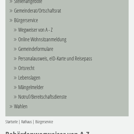
Stellenangebote
Gemeinderat/Ortschaftsrat
Bürgerservice
Wegweiser von A - Z
Online Wohnsitzanmeldung
Gemeindeformulare
Personalausweis, eID-Karte und Reisepass
Ortsrecht
Lebenslagen
Mängelmelder
Notruf/Bereitschaftsdienste
Wahlen
Startseite
|
Rathaus
|
Bürgerservice