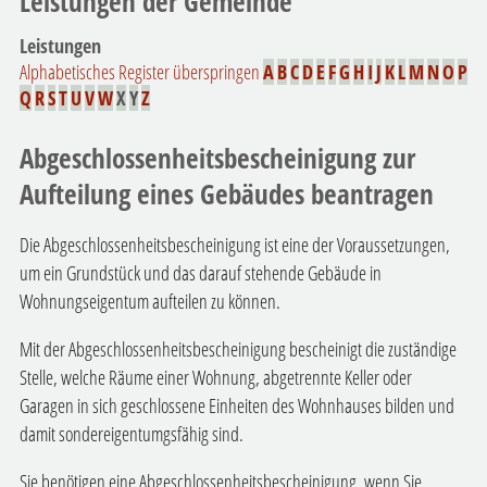
Leistungen der Gemeinde
Leistungen
Alphabetisches Register überspringen
A
B
C
D
E
F
G
H
I
J
K
L
M
N
O
P
Q
R
S
T
U
V
W
X
Y
Z
Abgeschlossenheitsbescheinigung zur
Aufteilung eines Gebäudes beantragen
Die Abgeschlossenheitsbescheinigung ist eine der Voraussetzungen,
um ein Grundstück und das darauf stehende Gebäude in
Wohnungseigentum aufteilen zu können.
Mit der Abgeschlossenheitsbescheinigung bescheinigt die zuständige
Stelle, welche Räume einer Wohnung, abgetrennte Keller oder
Garagen in sich geschlossene Einheiten des Wohnhauses bilden und
damit sondereigentumgsfähig sind.
Sie benötigen eine Abgeschlossenheitsbescheinigung, wenn Sie