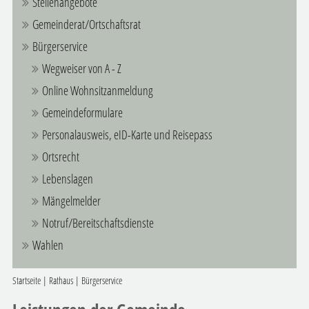
Stellenangebote
Gemeinderat/Ortschaftsrat
Bürgerservice
Wegweiser von A - Z
Online Wohnsitzanmeldung
Gemeindeformulare
Personalausweis, eID-Karte und Reisepass
Ortsrecht
Lebenslagen
Mängelmelder
Notruf/Bereitschaftsdienste
Wahlen
Startseite
|
Rathaus
|
Bürgerservice