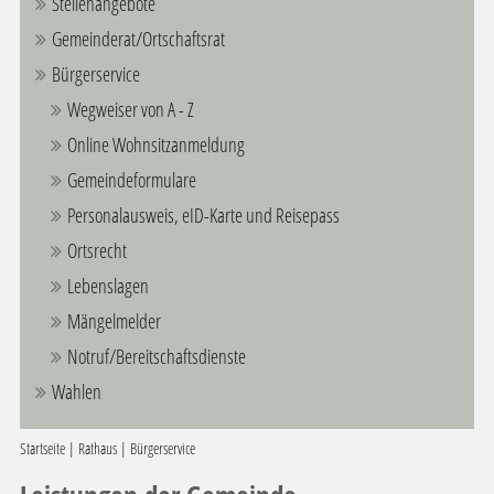
Stellenangebote
Gemeinderat/Ortschaftsrat
Bürgerservice
Wegweiser von A - Z
Online Wohnsitzanmeldung
Gemeindeformulare
Personalausweis, eID-Karte und Reisepass
Ortsrecht
Lebenslagen
Mängelmelder
Notruf/Bereitschaftsdienste
Wahlen
Startseite
|
Rathaus
|
Bürgerservice