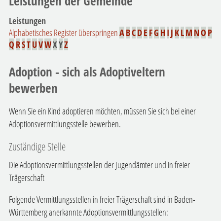
Leistungen der Gemeinde
Leistungen
Alphabetisches Register überspringen
A
B
C
D
E
F
G
H
I
J
K
L
M
N
O
P
Q
R
S
T
U
V
W
X
Y
Z
Adoption - sich als Adoptiveltern
bewerben
Wenn Sie ein Kind adoptieren möchten, müssen Sie sich bei einer
Adoptionsvermittlungsstelle bewerben.
Zuständige Stelle
Die Adoptionsvermittlungsstellen der Jugendämter und in freier
Trägerschaft
Folgende Vermittlungsstellen in freier Trägerschaft sind in Baden-
Württemberg anerkannte Adoptionsvermittlungsstellen: