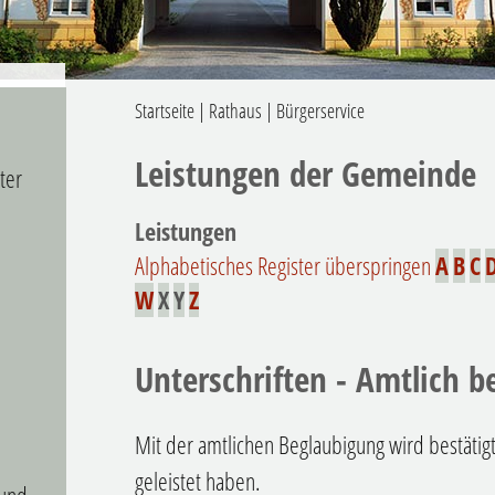
Startseite
|
Rathaus
|
Bürgerservice
Leistungen der Gemeinde
ter
Leistungen
Alphabetisches Register überspringen
A
B
C
W
X
Y
Z
Unterschriften - Amtlich b
Mit der amtlichen Beglaubigung wird bestätigt,
geleistet haben.