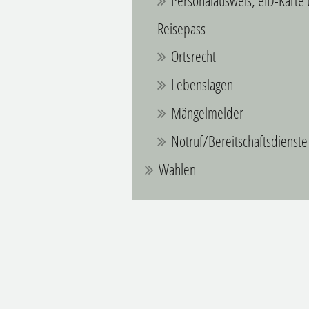
Personalausweis, eID-Karte
Reisepass
Ortsrecht
Lebenslagen
Mängelmelder
Notruf/Bereitschaftsdienste
Wahlen