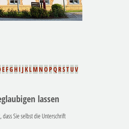
D
E
F
G
H
I
J
K
L
M
N
O
P
Q
R
S
T
U
V
eglaubigen lassen
 dass Sie selbst die Unterschrift