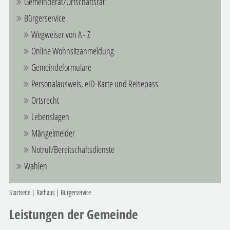
Gemeinderat/Ortschaftsrat
Bürgerservice
Wegweiser von A - Z
Online Wohnsitzanmeldung
Gemeindeformulare
Personalausweis, eID-Karte und Reisepass
Ortsrecht
Lebenslagen
Mängelmelder
Notruf/Bereitschaftsdienste
Wahlen
Startseite
|
Rathaus
|
Bürgerservice
Leistungen der Gemeinde