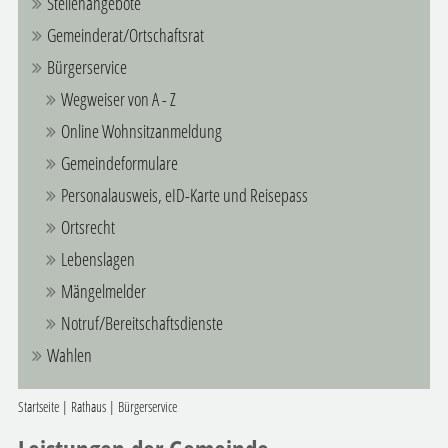
Stellenangebote
Gemeinderat/Ortschaftsrat
Bürgerservice
Wegweiser von A - Z
Online Wohnsitzanmeldung
Gemeindeformulare
Personalausweis, eID-Karte und Reisepass
Ortsrecht
Lebenslagen
Mängelmelder
Notruf/Bereitschaftsdienste
Wahlen
Startseite
|
Rathaus
|
Bürgerservice