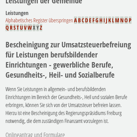
Leistungen der Gemeinde
Leistungen
Alphabetisches Register überspringen
A
B
C
D
E
F
G
H
I
J
K
L
M
N
O
P
Q
R
S
T
U
V
W
X
Y
Z
Bescheinigung zur Umsatzsteuerbefreiung
für Leistungen berufsbildender
Einrichtungen - gewerbliche Berufe,
Gesundheits-, Heil- und Sozialberufe
Wenn Sie Leistungen in allgemein- und berufsbildenden
Einrichtungen im Bereich der Gesundheits-, Heil und sozialen Berufe
erbringen, können Sie sich von der Umsatzsteuer befreien lassen.
Hierzu ist eine Bescheinigung des Regierungspräsidiums Freiburg
notwendig, die dem zuständigen Finanzamt vorzulegen ist.
Onlineantrag und Formulare