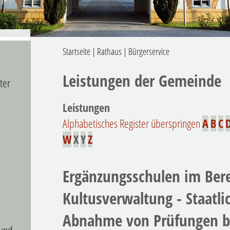
Startseite
|
Rathaus
|
Bürgerservice
Leistungen der Gemeinde
ter
Leistungen
Alphabetisches Register überspringen
A
B
C
W
X
Y
Z
Ergänzungsschulen im Bere
Kultusverwaltung - Staatl
Abnahme von Prüfungen b