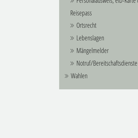
Personalausweis, eID-Karte
Reisepass
Ortsrecht
Lebenslagen
Mängelmelder
Notruf/Bereitschaftsdienste
Wahlen