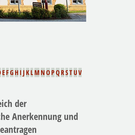
D
E
F
G
H
I
J
K
L
M
N
O
P
Q
R
S
T
U
V
ich der
iche Anerkennung und
eantragen