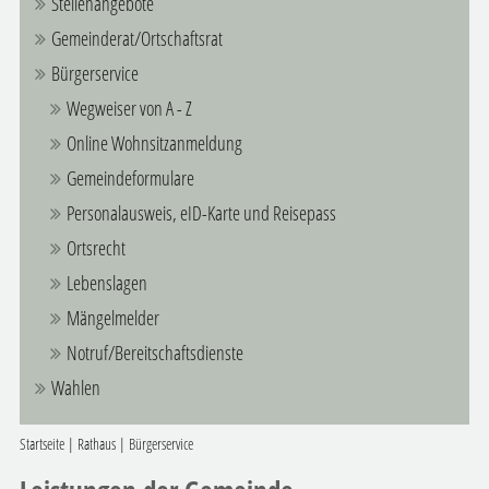
Stellenangebote
Gemeinderat/Ortschaftsrat
Bürgerservice
Wegweiser von A - Z
Online Wohnsitzanmeldung
Gemeindeformulare
Personalausweis, eID-Karte und Reisepass
Ortsrecht
Lebenslagen
Mängelmelder
Notruf/Bereitschaftsdienste
Wahlen
Startseite
|
Rathaus
|
Bürgerservice