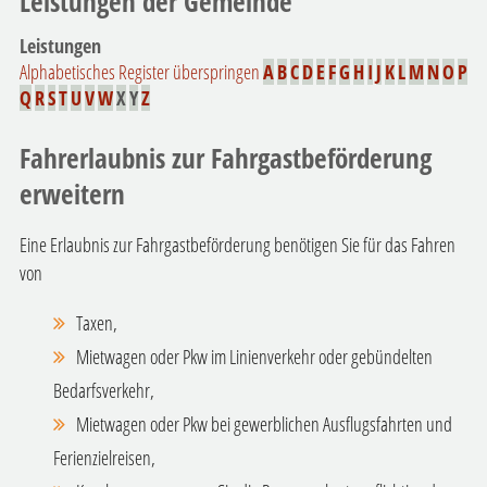
Leistungen der Gemeinde
Leistungen
Alphabetisches Register überspringen
A
B
C
D
E
F
G
H
I
J
K
L
M
N
O
P
Q
R
S
T
U
V
W
X
Y
Z
Fahrerlaubnis zur Fahrgastbeförderung
erweitern
Eine Erlaubnis zur Fahrgastbeförderung benötigen Sie für das Fahren
von
Taxen,
Mietwagen oder Pkw im Linienverkehr oder gebündelten
Bedarfsverkehr,
Mietwagen oder Pkw bei gewerblichen Ausflugsfahrten und
Ferienzielreisen,