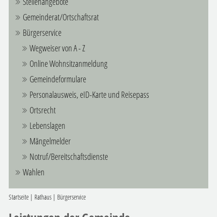
Stellenangebote
Gemeinderat/Ortschaftsrat
Bürgerservice
Wegweiser von A - Z
Online Wohnsitzanmeldung
Gemeindeformulare
Personalausweis, eID-Karte und Reisepass
Ortsrecht
Lebenslagen
Mängelmelder
Notruf/Bereitschaftsdienste
Wahlen
Startseite
|
Rathaus
|
Bürgerservice