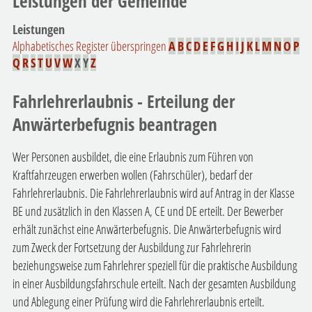
Leistungen der Gemeinde
Leistungen
Alphabetisches Register überspringen
A
B
C
D
E
F
G
H
I
J
K
L
M
N
O
P
Q
R
S
T
U
V
W
X
Y
Z
Fahrlehrerlaubnis - Erteilung der
Anwärterbefugnis beantragen
Wer Personen ausbildet, die eine Erlaubnis zum Führen von
Kraftfahrzeugen erwerben wollen (Fahrschüler), bedarf der
Fahrlehrerlaubnis. Die Fahrlehrerlaubnis wird auf Antrag in der Klasse
BE und zusätzlich in den Klassen A, CE und DE erteilt. Der Bewerber
erhält zunächst eine Anwärterbefugnis.
Die Anwärterbefugnis wird
zum Zweck der Fortsetzung der Ausbildung zur Fahrlehrerin
beziehungsweise zum Fahrlehrer speziell für die praktische Ausbildung
in einer Ausbildungsfahrschule erteilt.
Nach der gesamten Ausbildung
und Ablegung einer Prüfung wird die Fahrlehrerlaubnis erteilt.