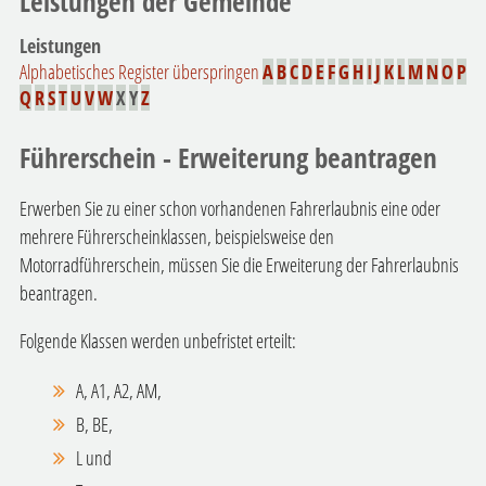
Leistungen der Gemeinde
Leistungen
Alphabetisches Register überspringen
A
B
C
D
E
F
G
H
I
J
K
L
M
N
O
P
Q
R
S
T
U
V
W
X
Y
Z
Führerschein - Erweiterung beantragen
Erwerben Sie zu einer schon vorhandenen Fahrerlaubnis eine oder
mehrere Führerscheinklassen, beispielsweise den
Motorradführerschein, müssen Sie die Erweiterung der Fahrerlaubnis
beantragen.
Folgende Klassen werden unbefristet erteilt:
A, A1, A2, AM,
B, BE,
L und