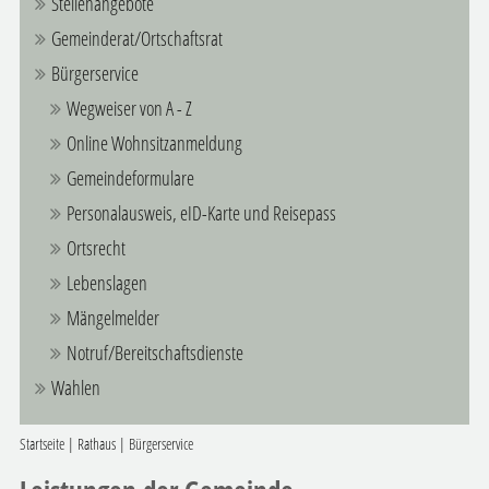
Stellenangebote
Gemeinderat/Ortschaftsrat
Bürgerservice
Wegweiser von A - Z
Online Wohnsitzanmeldung
Gemeindeformulare
Personalausweis, eID-Karte und Reisepass
Ortsrecht
Lebenslagen
Mängelmelder
Notruf/Bereitschaftsdienste
Wahlen
Startseite
|
Rathaus
|
Bürgerservice