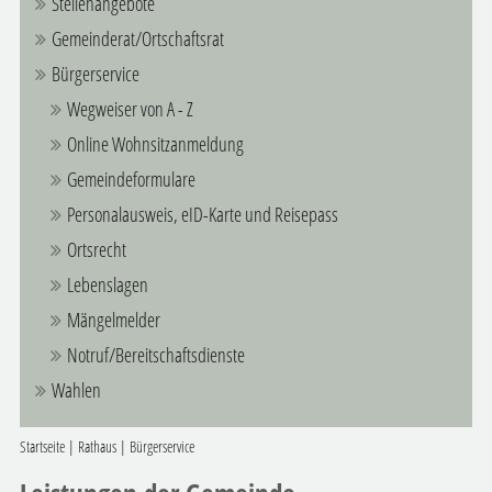
Stellenangebote
Gemeinderat/Ortschaftsrat
Bürgerservice
Wegweiser von A - Z
Online Wohnsitzanmeldung
Gemeindeformulare
Personalausweis, eID-Karte und Reisepass
Ortsrecht
Lebenslagen
Mängelmelder
Notruf/Bereitschaftsdienste
Wahlen
Startseite
|
Rathaus
|
Bürgerservice