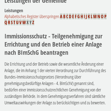
Leistungen der Gemeinde
Leistungen
Alphabetisches Register überspringen
A
B
C
D
E
F
G
H
I
J
K
L
M
N
O
P
Q
R
S
T
U
V
W
X
Y
Z
Immissionsschutz - Teilgenehmigung zur
Errichtung und den Betrieb einer Anlage
nach BImSchG beantragen
Die Errichtung und der Betrieb sowie die wesentliche Änderung einer
Anlage, die im Anhang 1 der vierten Verordnung zur Durchführung des
Bundes-Immissionsschutzgesetzes (Verordnung über
genehmigungsbedürftige Anlagen - 4. BImSchV) genannt sind,
bedürfen einer immissionsschutzrechtlichen Genehmigung von der
zuständigen Behörde. In dem Genehmigungsverfahren sind sämtliche
Umweltauswirkungen der Anlage zu berücksichtigen und zu bewerten.