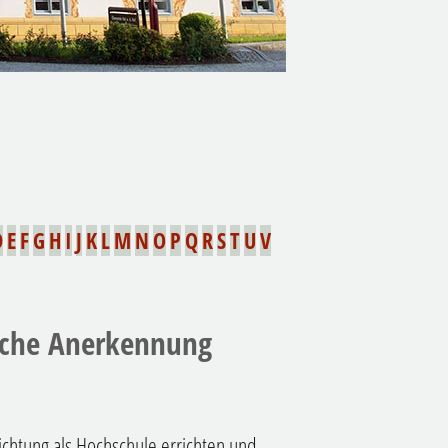
D
E
F
G
H
I
J
K
L
M
N
O
P
Q
R
S
T
U
V
liche Anerkennung
richtung als Hochschule errichten und