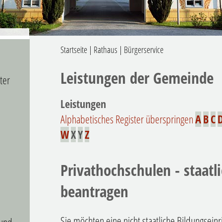
Startseite
|
Rathaus
|
Bürgerservice
Leistungen der Gemeinde
ter
Leistungen
Alphabetisches Register überspringen
A
B
C
W
X
Y
Z
Privathochschulen - staat
beantragen
Sie möchten eine nicht staatliche Bildungsein