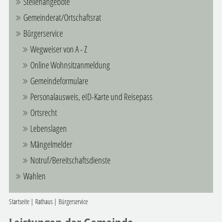
Stellenangebote
Gemeinderat/Ortschaftsrat
Bürgerservice
Wegweiser von A - Z
Online Wohnsitzanmeldung
Gemeindeformulare
Personalausweis, eID-Karte und Reisepass
Ortsrecht
Lebenslagen
Mängelmelder
Notruf/Bereitschaftsdienste
Wahlen
Startseite
|
Rathaus
|
Bürgerservice