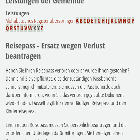
Leistungen der Gemeinde
Leistungen
Alphabetisches Register überspringen
A
B
C
D
E
F
G
H
I
J
K
L
M
N
O
P
Q
R
S
T
U
V
W
X
Y
Z
Reisepass - Ersatz wegen Verlust
beantragen
Haben Sie Ihren Reisepass verloren oder er wurde Ihnen gestohlen?
Dann sind Sie verpflichtet, dies der zuständigen Passbehörde
schnellstmöglich mitzuteilen. Sie müssen die Passbehörde auch
darüber informieren, wenn Sie das verloren geglaubte Dokument
wiederfinden. Dasselbe gilt für den vorläufigen Reisepass und den
Kinderreisepass.
Einen neuen Reisepass müssen Sie persönlich beantragen und die
erforderlichen Unterlagen dafür mitbringen.
Sie benötigen einen