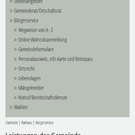
Stellenangebote
Gemeinderat/Ortschaftsrat
Bürgerservice
Wegweiser von A - Z
Online Wohnsitzanmeldung
Gemeindeformulare
Personalausweis, eID-Karte und Reisepass
Ortsrecht
Lebenslagen
Mängelmelder
Notruf/Bereitschaftsdienste
Wahlen
Startseite
|
Rathaus
|
Bürgerservice