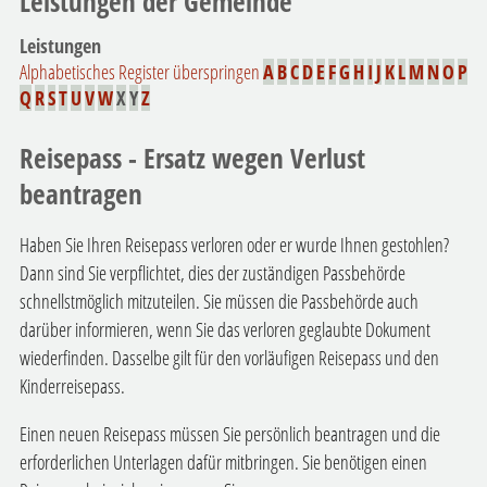
Leistungen der Gemeinde
Leistungen
Alphabetisches Register überspringen
A
B
C
D
E
F
G
H
I
J
K
L
M
N
O
P
Q
R
S
T
U
V
W
X
Y
Z
Reisepass - Ersatz wegen Verlust
beantragen
Haben Sie Ihren Reisepass verloren oder er wurde Ihnen gestohlen?
Dann sind Sie verpflichtet, dies der zuständigen Passbehörde
schnellstmöglich mitzuteilen. Sie müssen die Passbehörde auch
darüber informieren, wenn Sie das verloren geglaubte Dokument
wiederfinden. Dasselbe gilt für den vorläufigen Reisepass und den
Kinderreisepass.
Einen neuen Reisepass müssen Sie persönlich beantragen und die
erforderlichen Unterlagen dafür mitbringen.
Sie benötigen einen