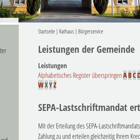
Startseite
|
Rathaus
|
Bürgerservice
Leistungen der Gemeinde
ter
Leistungen
Alphabetisches Register überspringen
A
B
C
W
X
Y
Z
SEPA-Lastschriftmandat ert
Mit der Erteilung des SEPA-Lastschriftmandats
Zahlung zu und erteilen gleichzeitig Ihrem Kred