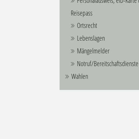
Personalausweis, eID-Karte
Reisepass
Ortsrecht
Lebenslagen
Mängelmelder
Notruf/Bereitschaftsdienste
Wahlen