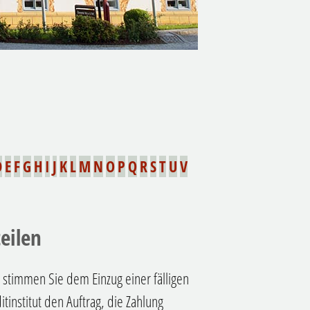
D
E
F
G
H
I
J
K
L
M
N
O
P
Q
R
S
T
U
V
eilen
 stimmen Sie dem Einzug einer fälligen
itinstitut den Auftrag, die Zahlung