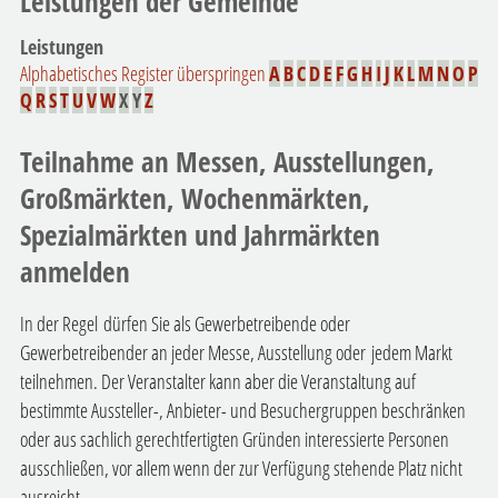
Leistungen der Gemeinde
Leistungen
Alphabetisches Register überspringen
A
B
C
D
E
F
G
H
I
J
K
L
M
N
O
P
Q
R
S
T
U
V
W
X
Y
Z
Teilnahme an Messen, Ausstellungen,
Großmärkten, Wochenmärkten,
Spezialmärkten und Jahrmärkten
anmelden
In der Regel dürfen Sie als Gewerbetreibende oder
Gewerbetreibender an jeder Messe, Ausstellung oder jedem Markt
teilnehmen. Der Veranstalter kann aber die Veranstaltung auf
bestimmte Aussteller-, Anbieter- und Besuchergruppen beschränken
oder aus sachlich gerechtfertigten Gründen interessierte Personen
ausschließen, vor allem wenn der zur Verfügung stehende Platz nicht
ausreicht.