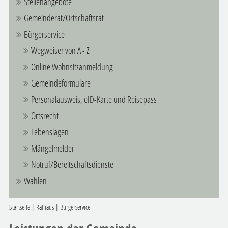
Stellenangebote
Gemeinderat/Ortschaftsrat
Bürgerservice
Wegweiser von A - Z
Online Wohnsitzanmeldung
Gemeindeformulare
Personalausweis, eID-Karte und Reisepass
Ortsrecht
Lebenslagen
Mängelmelder
Notruf/Bereitschaftsdienste
Wahlen
Startseite
|
Rathaus
|
Bürgerservice