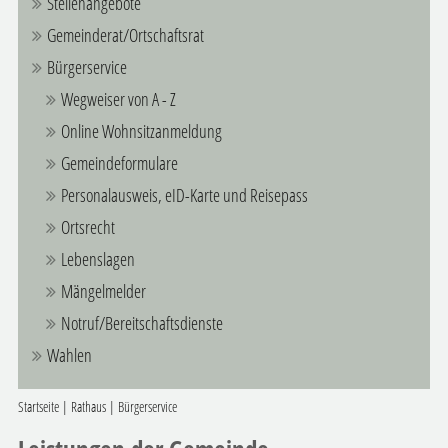
Stellenangebote
Gemeinderat/Ortschaftsrat
Bürgerservice
Wegweiser von A - Z
Online Wohnsitzanmeldung
Gemeindeformulare
Personalausweis, eID-Karte und Reisepass
Ortsrecht
Lebenslagen
Mängelmelder
Notruf/Bereitschaftsdienste
Wahlen
Startseite
|
Rathaus
|
Bürgerservice