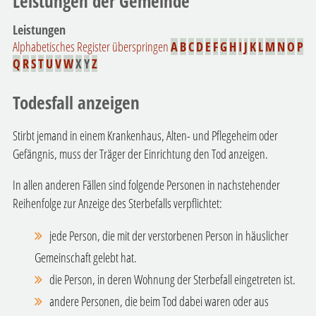
Leistungen der Gemeinde
Leistungen
Alphabetisches Register überspringen
A
B
C
D
E
F
G
H
I
J
K
L
M
N
O
P
Q
R
S
T
U
V
W
X
Y
Z
Todesfall anzeigen
Stirbt jemand in einem Krankenhaus, Alten- und Pflegeheim oder
Gefängnis, muss der Träger der Einrichtung den Tod anzeigen.
In allen anderen Fällen sind folgende Personen in nachstehender
Reihenfolge zur Anzeige des Sterbefalls verpflichtet:
jede Person, die mit der verstorbenen Person in häuslicher
Gemeinschaft gelebt hat.
die Person, in deren Wohnung der Sterbefall eingetreten ist.
andere Personen, die beim Tod dabei waren oder aus