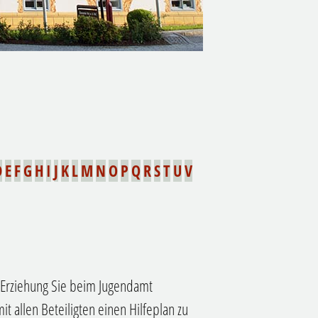
D
E
F
G
H
I
J
K
L
M
N
O
P
Q
R
S
T
U
V
 Erziehung Sie beim Jugendamt
it allen Beteiligten einen Hilfeplan zu