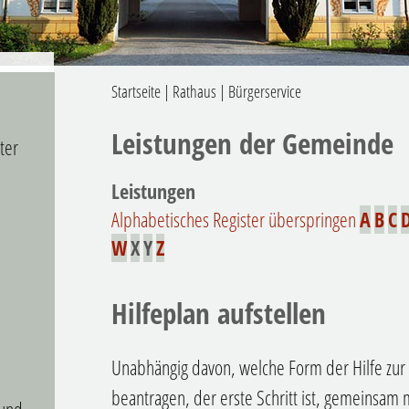
Startseite
|
Rathaus
|
Bürgerservice
Leistungen der Gemeinde
ter
Leistungen
Alphabetisches Register überspringen
A
B
C
W
X
Y
Z
Hilfeplan aufstellen
Unabhängig davon, welche Form der Hilfe zur
beantragen, der erste Schritt ist, gemeinsam m