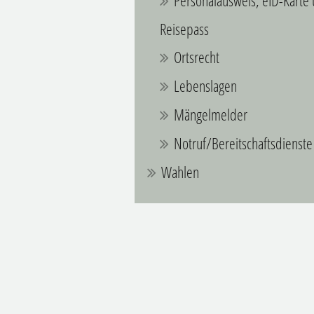
Personalausweis, eID-Karte
Reisepass
Ortsrecht
Lebenslagen
Mängelmelder
Notruf/Bereitschaftsdienste
Wahlen