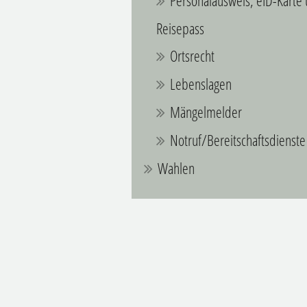
Personalausweis, eID-Karte
Reisepass
Ortsrecht
Lebenslagen
Mängelmelder
Notruf/Bereitschaftsdienste
Wahlen