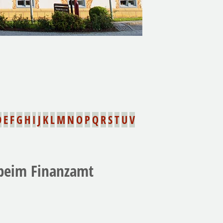
D
E
F
G
H
I
J
K
L
M
N
O
P
Q
R
S
T
U
V
 beim Finanzamt