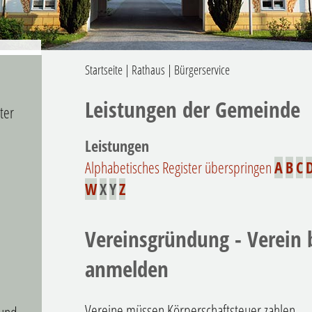
Startseite
|
Rathaus
|
Bürgerservice
Leistungen der Gemeinde
ter
Leistungen
Alphabetisches Register überspringen
A
B
C
W
X
Y
Z
Vereinsgründung - Verein
anmelden
Vereine müssen Körperschaftsteuer zahlen.