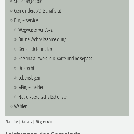
Stellenangebote
Gemeinderat/Ortschaftsrat
Bürgerservice
Wegweiser von A - Z
Online Wohnsitzanmeldung
Gemeindeformulare
Personalausweis, eID-Karte und Reisepass
Ortsrecht
Lebenslagen
Mängelmelder
Notruf/Bereitschaftsdienste
Wahlen
Startseite
|
Rathaus
|
Bürgerservice