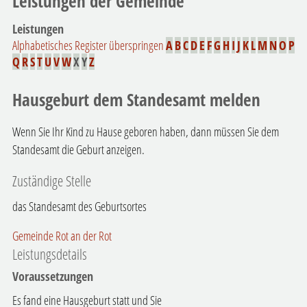
Leistungen der Gemeinde
Leistungen
Alphabetisches Register überspringen
A
B
C
D
E
F
G
H
I
J
K
L
M
N
O
P
Q
R
S
T
U
V
W
X
Y
Z
Hausgeburt dem Standesamt melden
Wenn Sie Ihr Kind zu Hause geboren haben, dann müssen Sie dem
Standesamt die Geburt anzeigen.
Zuständige Stelle
das Standesamt des Geburtsortes
Gemeinde Rot an der Rot
Leistungsdetails
Voraussetzungen
Es fand eine Hausgeburt statt und Sie