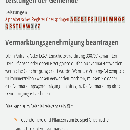
Leistungen der Gemeinde
Leistungen
Alphabetisches Register überspringen
A
B
C
D
E
F
G
H
I
J
K
L
M
N
O
P
Q
R
S
T
U
V
W
X
Y
Z
Vermarktungsgenehmigung beantragen
Die in Anhang A der EG-Artenschutzverordnung 338/97 genannten
Tiere, Pflanzen oder deren Erzeugnisse dürfen nur vermarktet werden,
wenn eine Genehmigung erteilt wurde. Wenn Sie Anhang-A-Exemplare
zu kommerziellen Zwecken verwenden möchten, müssen Sie daher
eine Vermarktungsgenehmigung beantragen. Die Vermarktung ohne
Genehmigung ist verboten.
Dies kann zum Beispiel relevant sein für:
lebende Tiere und Pflanzen
zum Beispiel
Griechische
Landschildkröten, Graupapageien