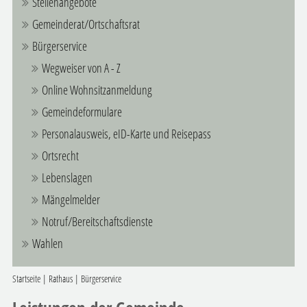
Stellenangebote
Gemeinderat/Ortschaftsrat
Bürgerservice
Wegweiser von A - Z
Online Wohnsitzanmeldung
Gemeindeformulare
Personalausweis, eID-Karte und Reisepass
Ortsrecht
Lebenslagen
Mängelmelder
Notruf/Bereitschaftsdienste
Wahlen
Startseite
|
Rathaus
|
Bürgerservice