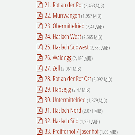
21. Rot an der Rot
(2,453
MiB
)
22. Murrwangen
(1,957
MiB
)
23. Obermittelried
(2,41
MiB
)
24. Haslach West
(2,565
MiB
)
25. Haslach Südwest
(2,389
MiB
)
26. Waldegg
(2,186
MiB
)
27. Zell
(2,061
MiB
)
28. Rot an der Rot Ost
(2,092
MiB
)
29. Habsegg
(2,47
MiB
)
30. Untermittelried
(1,879
MiB
)
31. Haslach Nord
(2,071
MiB
)
32. Haslach Süd
(1,931
MiB
)
33. Pfeifferhof / Josenhof
(1,69
MiB
)