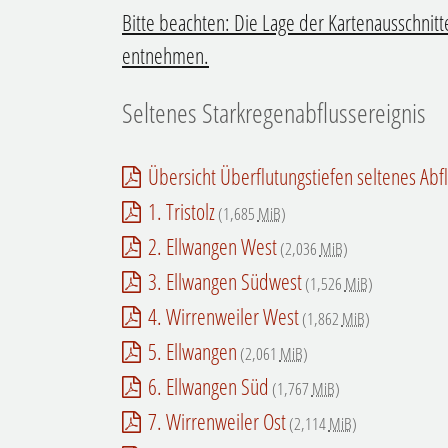
Bitte beachten: Die Lage der Kartenausschnitte
entnehmen.
Seltenes Starkregenabflussereignis
Übersicht Überflutungstiefen seltenes Abf
1. Tristolz
(1,685
MiB
)
2. Ellwangen West
(2,036
MiB
)
3. Ellwangen Südwest
(1,526
MiB
)
4. Wirrenweiler West
(1,862
MiB
)
5. Ellwangen
(2,061
MiB
)
6. Ellwangen Süd
(1,767
MiB
)
7. Wirrenweiler Ost
(2,114
MiB
)