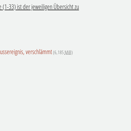
 (1-33) ist der jeweiligen Übersicht zu
lussereignis, verschlämmt
(6,185
MiB
)