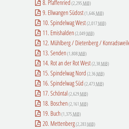
8. Pfaffenried
(2,295
MiB
)
9. Ellwangen Südost
(1,646
MiB
)
10. Spindelwag West
(2,017
MiB
)
11. Emishalden
(2,049
MiB
)
12. Mühlberg / Dietenberg / Konradsweil
13. Senden
(1,808
MiB
)
14. Rot an der Rot West
(2,38
MiB
)
15. Spindelwag Nord
(2,36
MiB
)
16. Spindelwag Süd
(2,473
MiB
)
17. Schöntal
(2,629
MiB
)
18. Boschen
(2,161
MiB
)
19. Buch
(1,375
MiB
)
20. Mettenberg
(2,283
MiB
)