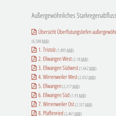
Außergewöhnliches Starkregenabfluss
Übersicht Überflutungstiefen außergewöhn
(6,588
MiB
)
1. Tristolz
(1,805
MiB
)
2. Ellwangen West
(2,18
MiB
)
3. Ellwangen Südwest
(1,662
MiB
)
4. Wirrenweiler West
(2,032
MiB
)
5. Ellwangen
(2,217
MiB
)
6. Ellwangen Süd
(1,93
MiB
)
7. Wirrenweiler Ost
(2,327
MiB
)
8. Pfaffenried
(2,461
MiB
)