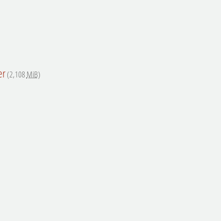
er
(2,108
MiB
)