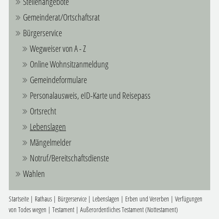
Stellenangebote
Gemeinderat/Ortschaftsrat
Bürgerservice
Wegweiser von A - Z
Online Wohnsitzanmeldung
Gemeindeformulare
Personalausweis, eID-Karte und Reisepass
Ortsrecht
Lebenslagen
Mängelmelder
Notruf/Bereitschaftsdienste
Wahlen
Startseite
|
Rathaus
|
Bürgerservice
|
Lebenslagen
|
Erben und Vererben
|
Verfügungen
von Todes wegen
|
Testament
|
Außerordentliches Testament (Nottestament)