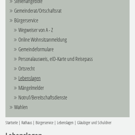
Stellenangebote
Gemeinderat/Ortschaftsrat
Bürgerservice
Wegweiser von A - Z
Online Wohnsitzanmeldung
Gemeindeformulare
Personalausweis, eID-Karte und Reisepass
Ortsrecht
Lebenslagen
Mängelmelder
Notruf/Bereitschaftsdienste
Wahlen
Startseite
|
Rathaus
|
Bürgerservice
|
Lebenslagen
|
Gläubiger und Schuldner