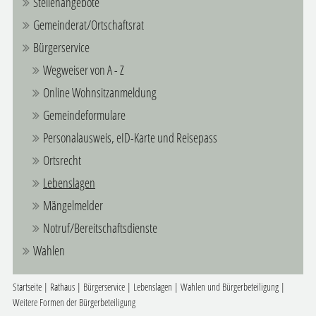
Stellenangebote
Gemeinderat/Ortschaftsrat
Bürgerservice
Wegweiser von A - Z
Online Wohnsitzanmeldung
Gemeindeformulare
Personalausweis, eID-Karte und Reisepass
Ortsrecht
Lebenslagen
Mängelmelder
Notruf/Bereitschaftsdienste
Wahlen
Startseite
|
Rathaus
|
Bürgerservice
|
Lebenslagen
|
Wahlen und Bürgerbeteiligung
|
Weitere Formen der Bürgerbeteiligung