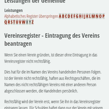
Leistungen der Gemeinde
Leistungen
Alphabetisches Register überspringen
A
B
C
D
E
F
G
H
I
J
K
L
M
N
O
P
Q
R
S
T
U
V
W
X
Y
Z
Vereinsregister - Eintragung des Vereins
beantragen
Wenn Sie einen Verein gründen, ist dieser ohne Eintragung in das
Vereinsregister nicht rechtsfähig.
Dies hat für die im Namen des Vereins handelnden Personen Folgen.
Ist der Verein nicht rechtsfähig, haften aus Rechtsgeschäften, die im
Namen des nicht rechtsfähigen Vereins mit einer anderen Person
abgeschlossen werden, die Handelnden persönlich.
Rechtsfähig wird der Verein erst, wenn Sie ihn in das Vereinsregister
eintragen lassen. Für Schulden haftet dann nur der Verein mit seinem