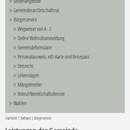
Stellenangebote
Gemeinderat/Ortschaftsrat
Bürgerservice
Wegweiser von A - Z
Online Wohnsitzanmeldung
Gemeindeformulare
Personalausweis, eID-Karte und Reisepass
Ortsrecht
Lebenslagen
Mängelmelder
Notruf/Bereitschaftsdienste
Wahlen
Startseite
|
Rathaus
|
Bürgerservice