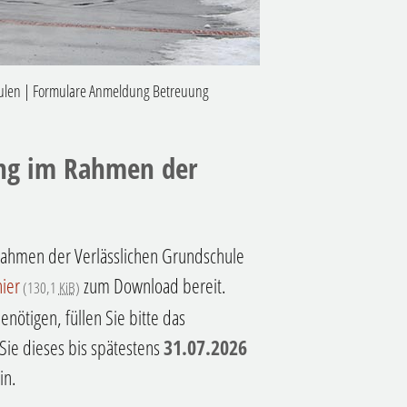
ulen
|
Formulare Anmeldung Betreuung
ng im Rahmen der
Rahmen der Verlässlichen Grundschule
hier
zum Download bereit.
(130,1
KiB
)
nötigen, füllen Sie bitte das
Sie dieses bis spätestens
31.07.2026
in.