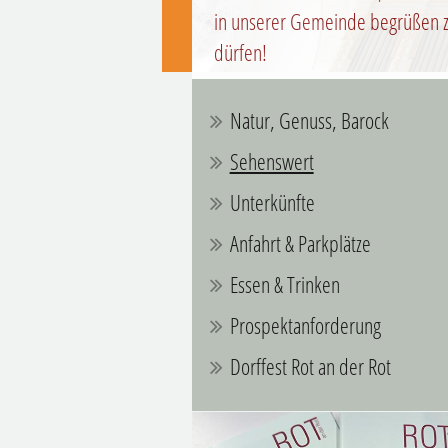
in unserer Gemeinde begrüßen 
dürfen!
Natur, Genuss, Barock
Sehenswert
Unterkünfte
Anfahrt & Parkplätze
Essen & Trinken
Prospektanforderung
Dorffest Rot an der Rot