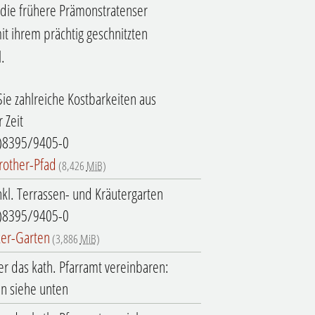
 die frühere Prämonstratenser
it ihrem prächtig geschnitzten
.
ie zahlreiche Kostbarkeiten aus
 Zeit
0)8395/9405-0
other-Pfad
(8,426
MiB
)
kl. Terrassen- und Kräutergarten
0)8395/9405-0
er-Garten
(3,886
MiB
)
r das kath. Pfarramt vereinbaren:
n siehe unten