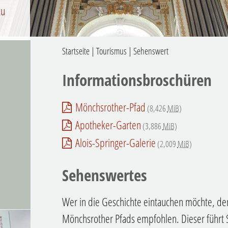
zu
Startseite
|
Tourismus
|
Sehenswert
Informationsbroschüren
Mönchsrother-Pfad
(8,426
MiB
)
Apotheker-Garten
(3,886
MiB
)
Alois-Springer-Galerie
(2,009
MiB
)
Sehenswertes
Wer in die Geschichte eintauchen möchte, dem
Mönchsrother Pfads empfohlen. Dieser führt S