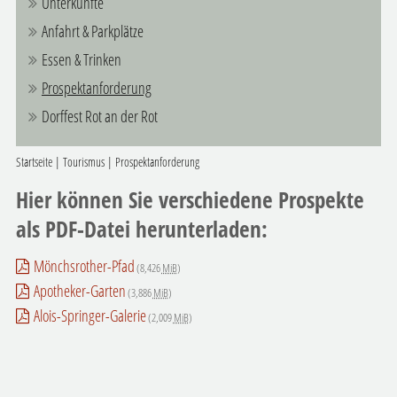
Unterkünfte
Anfahrt & Parkplätze
Essen & Trinken
Prospektanforderung
Dorffest Rot an der Rot
Startseite
|
Tourismus
|
Prospektanforderung
Hier können Sie verschiedene Prospekte
als PDF-Datei herunterladen:
Mönchsrother-Pfad
(8,426
MiB
)
Apotheker-Garten
(3,886
MiB
)
Alois-Springer-Galerie
(2,009
MiB
)