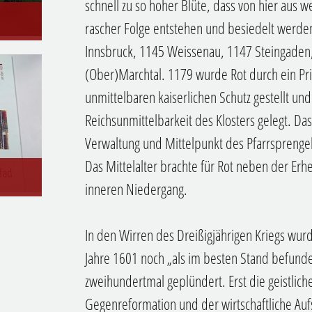
schnell zu so hoher Blüte, dass von hier aus w
rascher Folge entstehen und besiedelt werde
Innsbruck, 1145 Weissenau, 1147 Steingaden,
(Ober)Marchtal. 1179 wurde Rot durch ein Privi
unmittelbaren kaiserlichen Schutz gestellt un
Reichsunmittelbarkeit des Klosters gelegt. Das 
Verwaltung und Mittelpunkt des Pfarrsprengel
Das Mittelalter brachte für Rot neben der Er
inneren Niedergang.
In den Wirren des Dreißigjährigen Kriegs wurd
Jahre 1601 noch „als im besten Stand befund
zweihundertmal geplündert. Erst die geistlich
Gegenreformation und der wirtschaftliche Au