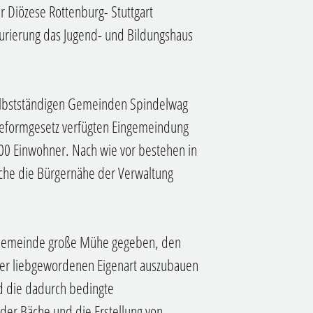
 Diözese Rottenburg- Stuttgart
aurierung das Jugend- und Bildungshaus
selbstständigen Gemeinden Spindelwag
eformgesetz verfügten Eingemeindung
200 Einwohner. Nach wie vor bestehen in
che die Bürgernähe der Verwaltung
e Gemeinde große Mühe gegeben, den
er liebgewordenen Eigenart auszubauen
d die dadurch bedingte
 der Bäche und die Erstellung von