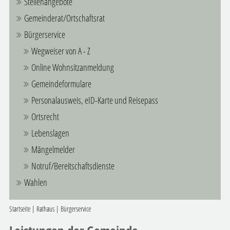
Stellenangebote
Gemeinderat/Ortschaftsrat
Bürgerservice
Wegweiser von A - Z
Online Wohnsitzanmeldung
Gemeindeformulare
Personalausweis, eID-Karte und Reisepass
Ortsrecht
Lebenslagen
Mängelmelder
Notruf/Bereitschaftsdienste
Wahlen
Startseite
|
Rathaus
|
Bürgerservice