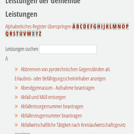
Leistungen der Gemeinde
Leistungen
Alphabetisches Register überspringen
A
B
C
D
E
F
G
H
I
J
K
L
M
N
O
P
Q
R
S
T
U
V
W
X
Y
Z
Leistungen suchen
A
Abbrennen von pyrotechnischen Gegenständen als
Erlaubnis- oder Befähigungsscheininhaber anzeigen
Abendgymnasium - Aufnahme beantragen
Abfall und Müll entsorgen
Abfallentsorgernummer beantragen
Abfallerzeugernummer beantragen
Abfallwirtschaftliche Tätigkeit nach Kreislaufwirtschaftsgesetz
anzeigen